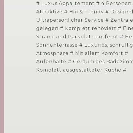
# Luxus Appartement # 4 Personen #
Attraktive # Hip & Trendy # Design
Ultrapersönlicher Service # Zentral
gelegen # Komplett renoviert # Ei
Strand und Parkplatz entfernt # He
Sonnenterrasse # Luxuriös, schrulli
Atmosphäre # Mit allem Komfort # 
Aufenhalte # Geräumiges Badezim
Komplett ausgestatteter Küche #