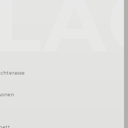
LA
achterasse
rsonen
bett