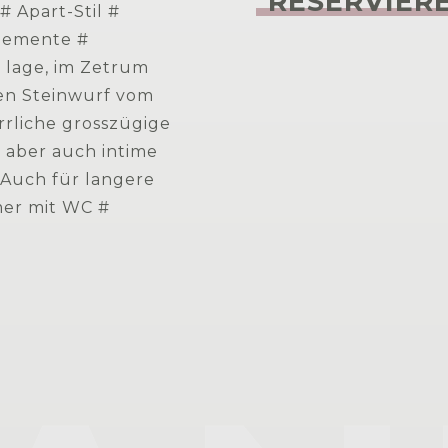
RESERVIER
 Apart-Stil #
elemente #
e lage, im Zetrum
nen Steinwurf vom
rrliche grosszügige
g aber auch intime
Auch für langere
mer mit WC #