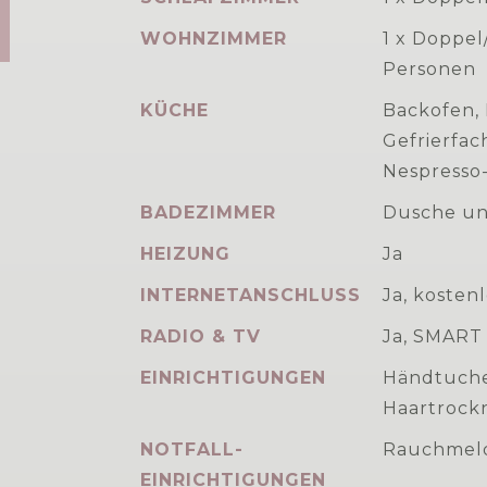
WOHNZIMMER
1 x Doppel
Personen
KÜCHE
Backofen, 
Gefrierfac
Nespresso
BADEZIMMER
Dusche u
HEIZUNG
Ja
INTERNETANSCHLUSS
Ja, kosten
RADIO & TV
Ja, SMART
EINRICHTIGUNGEN
Händtuche
Haartrockn
NOTFALL-
Rauchmeld
EINRICHTIGUNGEN