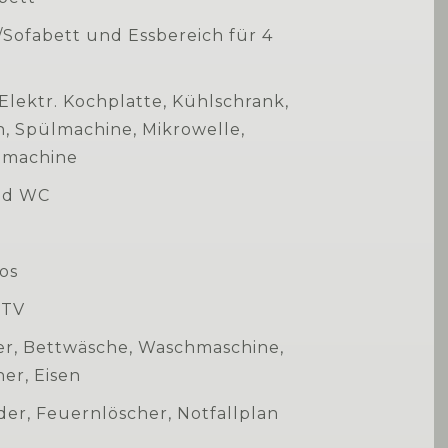
/Sofabett und Essbereich für 4
Elektr. Kochplatte, Kühlschrank,
h, Spülmachine, Mikrowelle,
-machine
nd WC
los
 TV
r, Bettwäsche, Waschmaschine,
er, Eisen
er, Feuernlöscher, Notfallplan